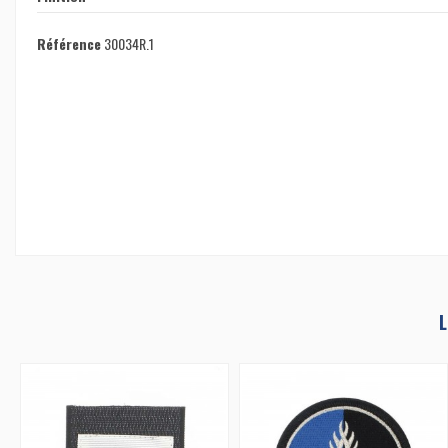
Référence
30034R.1
Pas d'avis
L