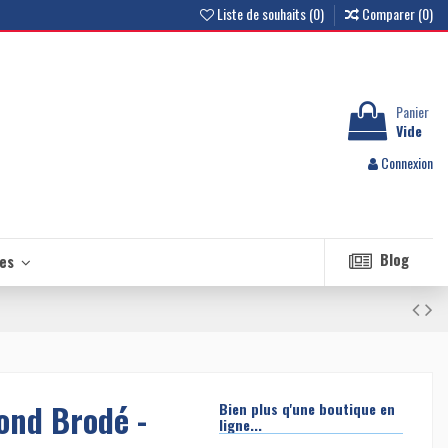
Liste de souhaits (
0
)
Comparer (
0
)
Panier
Vide
Connexion
Blog
les
ond Brodé -
Bien plus q'une boutique en
ligne...