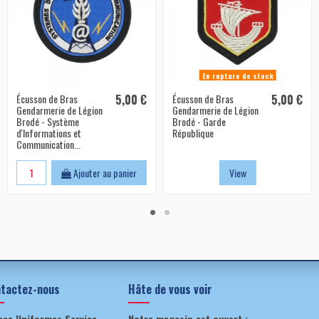
En rupture de stock
Écusson de Bras
5,00 €
Écusson de Bras
5,00 €
Gendarmerie de Légion
Gendarmerie de Légion
Brodé - Système
Brodé - Garde
d'Informations et
République
Communication...
Ajouter au panier
View
tactez-nous
Hâte de vous voir
nce Uniformes Service
Notre magasin est ouvert :