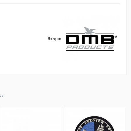
Marque
..