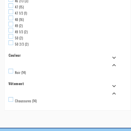
46 2/3
(3)
47
(15)
47 1/3
(1)
48
(16)
49
(2)
49 1/3
(2)
50
(2)
50 2/3
(2)
Couleur


Noir
(14)
Vêtement


Chaussures
(14)