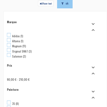
ok
Effacer tout
Marque


Adidas
(1)
Altama
(1)
Magnum
(11)
Original SWAT
(3)
Salomon
(2)
Prix


90,00 € - 210,00 €
Pointure


35
(8)