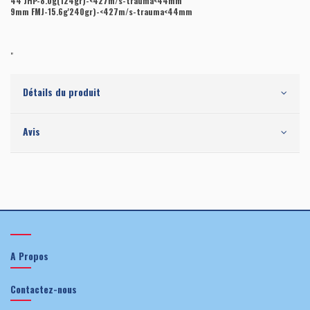
44 JHP-8.0g(124gr)-<427m/s-trauma<44mm
9mm FMJ-15.6g'240gr)-<427m/s-trauma<44mm
"
Détails du produit
Avis
A Propos
Contactez-nous