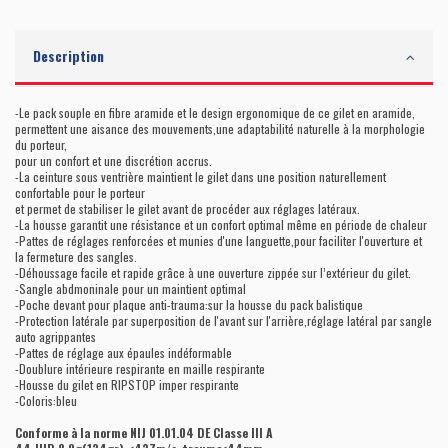
Description
-Le pack souple en fibre aramide et le design ergonomique de ce gilet en aramide,
permettent une aisance des mouvements,une adaptabilité naturelle à la morphologie
du porteur,
pour un confort et une discrétion accrus.
-La ceinture sous ventrière maintient le gilet dans une position naturellement
confortable pour le porteur
et permet de stabiliser le gilet avant de procéder aux réglages latéraux.
-La housse garantit une résistance et un confort optimal même en période de chaleur
-Pattes de réglages renforcées et munies d'une languette,pour faciliter l'ouverture et
la fermeture des sangles.
-Déhoussage facile et rapide grâce à une ouverture zippée sur l’extérieur du gilet.
-Sangle abdmoninale pour un maintient optimal
-Poche devant pour plaque anti-trauma:sur la housse du pack balistique
-Protection latérale par superposition de l'avant sur l'arrière,réglage latéral par sangle
auto agrippantes
-Pattes de réglage aux épaules indéformable
-Doublure intérieure respirante en maille respirante
-Housse du gilet en RIPSTOP imper respirante
-Coloris:bleu
Conforme à la norme NIJ 01.01.04 DE Classe III A